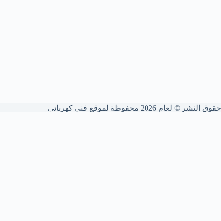
حقوق النشر © لعام 2026 محفوظة لموقع فني كهربائي
شركة فني كهربائي الكويت
نقدم خدمات كهربائية شاملة للمنازل والشركات. نؤسس ونمدد الوايرات
بدقة عالية، نركب ونصون اللوحات والقواطع، ونكشف الأعطال ونعالج
الشورت الكهربائي لضمان أمانك التام.