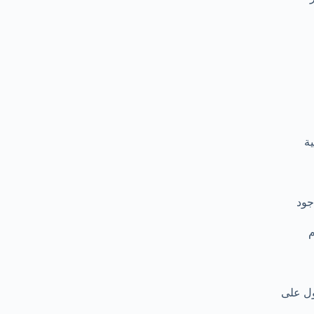
ية
جود
م
ول على