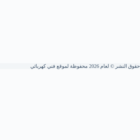
حقوق النشر © لعام 2026 محفوظة لموقع فني كهربائي
شركة فني كهربائي الكويت
نقدم خدمات كهربائية شاملة للمنازل والشركات. نؤسس ونمدد الوايرات
بدقة عالية، نركب ونصون اللوحات والقواطع، ونكشف الأعطال ونعالج
الشورت الكهربائي لضمان أمانك التام.