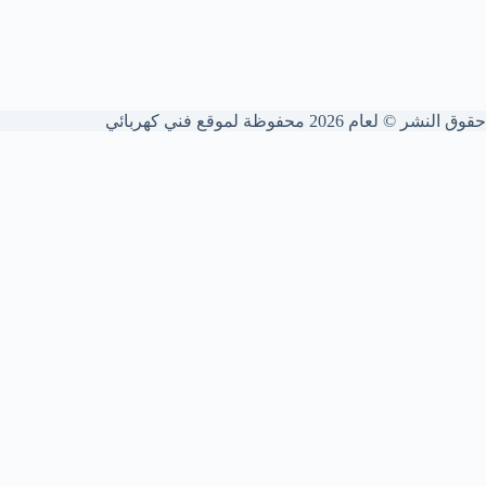
حقوق النشر © لعام 2026 محفوظة لموقع فني كهربائي
شركة فني كهربائي الكويت
ت
نقدم خدمات كهربائية شاملة للمنازل والشركات. نؤسس
ونمدد الوايرات بدقة عالية، نركب ونصون اللوحات
والقواطع، ونكشف الأعطال ونعالج الشورت الكهربائي
لضمان أمانك التام.