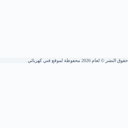
حقوق النشر © لعام 2026 محفوظة لموقع فني كهربائي
شركة فني كهربائي الكويت
نقدم خدمات كهربائية شاملة للمنازل والشركات. نؤسس ونمدد الوايرات
بدقة عالية، نركب ونصون اللوحات والقواطع، ونكشف الأعطال ونعالج
الشورت الكهربائي لضمان أمانك التام.