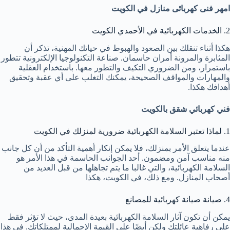
امهر فنى كهربائى منازل في الكويت
2. الخدمات الكهربائية في الأحمدي الكويت
هكذا أثناء تنقلك بين الصعود والهبوط في حياتك المهنية، تذكر أن
المثابرة والمرونة أمران حاسمان. صناعة التكنولوجيا الإلكترونية تتطور
باستمرار، ومن الضروري التكيف والتطور معها. باستخدام العقلية
والمهارات والمواقف الصحيحة، يمكنك التغلب على أي عقبة وتحقيق
أهدافك هكذا.
فني كهربائي شقق بالكويت
1. لماذا تعتبر السلامة الكهربائية ضرورية لمنزلك في الكويت
عندما يتعلق الأمر بمنزلك، فلا يمكن إنكار أهمية التأكد من أن كل جانب
منه مناسب آمن ومضمون. أحد الجوانب الحاسمة في هذا الأمر هو
السلامة الكهربائية، والتي غالبا ما يتم تجاهلها من قبل العديد من
أصحاب المنازل. ومع ذلك، في الكويت، هكذا
4. صيانة صيانة كهربائية للمصانع
يمكن أن تكون آثار السلامة الكهربائية بعيدة المدى، حيث لا تؤثر فقط
على رفاهية عائلتك ولكن أيضًا على القيمة الإجمالية لممتلكاتك. في هذا