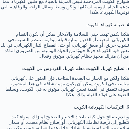
شوارع الكويت المزدحمة تنبض المدينة بالحياة مع طنين الكهرباء، مما
يدعم الحياة اليومية لسكانها. ولكن وسط وسائل الراحة والرفاهية التي
توفرها الكهرباء، هكذا
4. صيانة كهرباء الكويت
هكذا يكمن تهديد خفي للسلامة والادخار. يمكن أن يكون النظام
الكهربائي المعيب أو القديم بمثابة قنبلة موقوتة، تنتظر التسبب في
نشوب حريق، أو صعق كهربائي، أو حتى انقطاع التيار الكهربائي. في بلد
تعتبر فيه الكهرباء جزءًا حيويًا من الحياة اليومية، من الضروري التأكد
من أن منزلك مجهز بنظام كهربائي موثوق وفعال.
5. تصليح كهرباء الكويت معلم كهرباء الفردوس فى الكويت
هكذا ولكن مع الخيارات العديدة المتاحة، فإن العثور على كهربائي
مناسب في الكويت يمكن أن يكون مهمة شاقة. في هذا المنشور،
سوف نتعمق في أهمية تعيين كهربائي موثوق به في الكويت، ونسلط
الضوء على فوائد القيام بذلك، هكذا
6. التركيبات الكهربائية الكويت
ونقدم نصائح حول كيفية اتخاذ الاختيار الصحيح لمنزلك. سواء كنت
تتطلع إلى ترقية نظامك الكهربائي، أو إصلاح نظام معيب، أو ضمان
سلامة منزلك، فسنقوم بإرشادك خلال هذه العملية، حتى تتمكن من