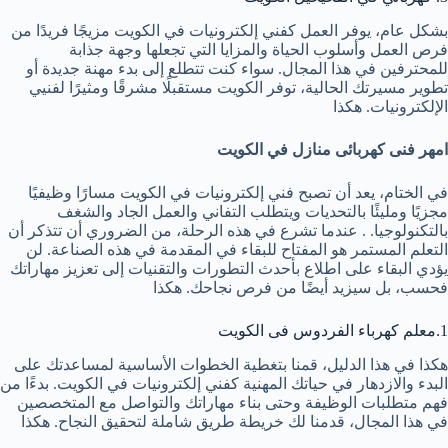
بشكل عام، يوفر العمل كفني إلكترونيات في الكويت مزيجًا فريدًا من
فرص العمل وأسلوب الحياة والمزايا التي تجعلها وجهة جذابة
للمحترفين في هذا المجال. سواء كنت تتطلع إلى بدء مهنة جديدة أو
تطوير مسيرتك الحالية، توفر الكويت مستقبلًا مشرقًا ومثيرًا لفنيي
الإلكترونيات. هكذا
امهر فنى كهربائى منازل في الكويت
في الختام، يعد أن تصبح فني إلكترونيات في الكويت مسارًا وظيفيًا
مجزيًا ومليئًا بالتحديات ويتطلب التفاني والعمل الجاد والشغف
بالتكنولوجيا. . عندما تشرع في هذه الرحلة، من الضروري أن تتذكر أن
التعلم المستمر هو المفتاح للبقاء في المقدمة في هذه الصناعة. لن
يؤدي البقاء على اطلاع بأحدث التطورات والتقنيات إلى تعزيز مهاراتك
فحسب، بل سيزيد أيضًا من فرص نجاحك. هكذا
1.معلم كهرباء الفردوس فى الكويت
هكذا في هذا الدليل، قمنا بتغطية الخطوات الأساسية لمساعدتك على
البدء والازدهار في حياتك المهنية كفني إلكترونيات في الكويت. بدءًا من
فهم متطلبات الوظيفة وحتى بناء مهاراتك والتواصل مع المتخصصين
في هذا المجال، قدمنا ​​لك خريطة طريق شاملة لتحقيق النجاح. هكذا