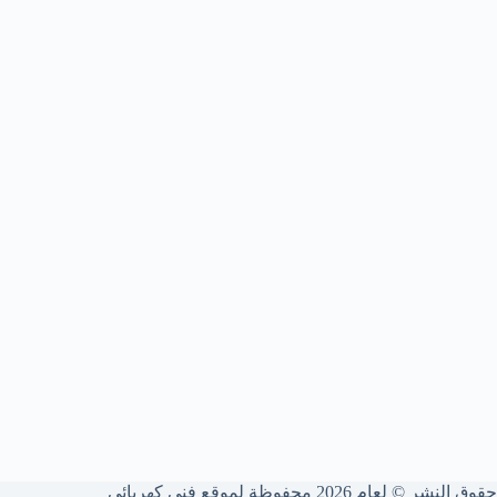
حقوق النشر © لعام 2026 محفوظة لموقع فني كهربائي