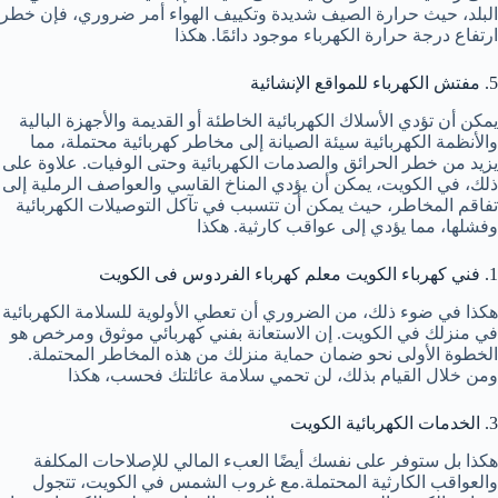
البلد، حيث حرارة الصيف شديدة وتكييف الهواء أمر ضروري، فإن خطر
ارتفاع درجة حرارة الكهرباء موجود دائمًا. هكذا
5. مفتش الكهرباء للمواقع الإنشائية
يمكن أن تؤدي الأسلاك الكهربائية الخاطئة أو القديمة والأجهزة البالية
والأنظمة الكهربائية سيئة الصيانة إلى مخاطر كهربائية محتملة، مما
يزيد من خطر الحرائق والصدمات الكهربائية وحتى الوفيات. علاوة على
ذلك، في الكويت، يمكن أن يؤدي المناخ القاسي والعواصف الرملية إلى
تفاقم المخاطر، حيث يمكن أن تتسبب في تآكل التوصيلات الكهربائية
وفشلها، مما يؤدي إلى عواقب كارثية. هكذا
1. فني كهرباء الكويت معلم كهرباء الفردوس فى الكويت
هكذا في ضوء ذلك، من الضروري أن تعطي الأولوية للسلامة الكهربائية
في منزلك في الكويت. إن الاستعانة بفني كهربائي موثوق ومرخص هو
الخطوة الأولى نحو ضمان حماية منزلك من هذه المخاطر المحتملة.
ومن خلال القيام بذلك، لن تحمي سلامة عائلتك فحسب، هكذا
3. الخدمات الكهربائية الكويت
هكذا بل ستوفر على نفسك أيضًا العبء المالي للإصلاحات المكلفة
والعواقب الكارثية المحتملة.مع غروب الشمس في الكويت، تتجول