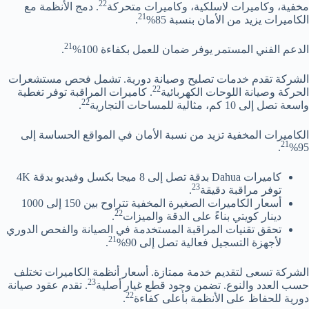
22
مخفية، وكاميرات لاسلكية، وكاميرات متحركة
. دمج الأنظمة مع
21
الكاميرات يزيد من الأمان بنسبة 85%
.
21
الدعم الفني المستمر يوفر ضمان للعمل بكفاءة 100%
.
الشركة تقدم خدمات تصليح وصيانة دورية. تشمل فحص مستشعرات
22
الحركة وصيانة اللوحات الكهربائية
. كاميرات المراقبة توفر تغطية
22
واسعة تصل إلى 10 كم، مثالية للمساحات التجارية
.
الكاميرات المخفية تزيد من نسبة الأمان في المواقع الحساسة إلى
21
.
95%
كاميرات Dahua بدقة تصل إلى 8 ميجا بكسل وفيديو بدقة 4K
23
توفر مراقبة دقيقة
.
أسعار الكاميرات الصغيرة المخفية تتراوح بين 150 إلى 1000
22
دينار كويتي بناءً على الدقة والميزات
.
تحقق تقنيات المراقبة المستخدمة في الصيانة والفحص الدوري
21
لأجهزة التسجيل فعالية تصل إلى 90%
.
الشركة تسعى لتقديم خدمة ممتازة. أسعار أنظمة الكاميرات تختلف
23
حسب العدد والنوع. تضمن وجود قطع غيار أصلية
. تقدم عقود صيانة
22
دورية للحفاظ على الأنظمة بأعلى كفاءة
.