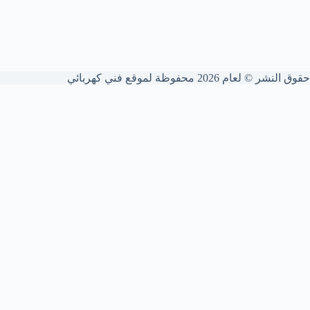
حقوق النشر © لعام 2026 محفوظة لموقع فني كهربائي
شركة فني كهربائي الكويت
نقدم خدمات كهربائية شاملة للمنازل والشركات. نؤسس ونمدد الوايرات
بدقة عالية، نركب ونصون اللوحات والقواطع، ونكشف الأعطال ونعالج
الشورت الكهربائي لضمان أمانك التام.
تواصل معنا