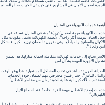
خصومات خاصة للعملاء القدامى
. الفني يستخدم كابلات وأسلاك عالية
الجودة لضمان الأمان في المشاريع. فنى كهربائى الكويت صباح السالم
أهمية خدمات الكهرباء في المنازل
خدمات الكهرباء مهمة لضمان
كهرباء آمنة
في المنازل. تساعد في
6
جعل الحياة اليومية أكثر راحة
. الأنظمة الكهربائية تشمل مكونات مثل
الأكبال والمفاتيح والقواطع، وهي ضرورية لضمان توزيع الكهرباء بشكل
6
آمن وفعال
.
الأسر تحتاج إلى خدمات كهربائية متكاملة لحماية منازلها. هذا يضمن
تشغيل الأجهزة المهمة بشكل آمن.
الصيانة الدورية تساعد في تجنب المشاكل المستقبلية. هذا يوفر الوقت
6
والمال للناس
. اختيار فنيين محترفين مهم لضمان جودة الخدمات.
7
استخدام أسلاك كهربائية عالية الجودة يقلل من مخاطر الأعطال
.
خدمات إصلاح الأعطال مهمة للغاية، خاصةً عند انقطاع التيار
6
الكهربائي
.
اختيار متخصصين في
خدمات كهربائية في المنازل
يعتبر استثماراً ذكياً.