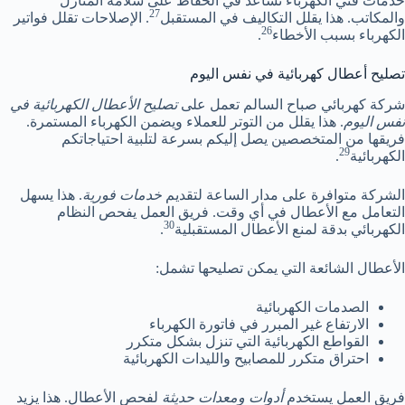
خدمات فني الكهرباء تساعد في الحفاظ على سلامة المنازل
27
والمكاتب. هذا يقلل التكاليف في المستقبل
. الإصلاحات تقلل فواتير
26
الكهرباء بسبب الأخطاء
.
تصليح أعطال كهربائية في نفس اليوم
شركة كهربائي صباح السالم تعمل على
تصليح الأعطال الكهربائية في
نفس اليوم
. هذا يقلل من التوتر للعملاء ويضمن الكهرباء المستمرة.
فريقها من المتخصصين يصل إليكم بسرعة لتلبية احتياجاتكم
29
الكهربائية
.
الشركة متوافرة على مدار الساعة لتقديم
خدمات فورية
. هذا يسهل
التعامل مع الأعطال في أي وقت. فريق العمل يفحص النظام
30
الكهربائي بدقة لمنع الأعطال المستقبلية
.
الأعطال الشائعة التي يمكن تصليحها تشمل:
الصدمات الكهربائية
الارتفاع غير المبرر في فاتورة الكهرباء
القواطع الكهربائية التي تنزل بشكل متكرر
احتراق متكرر للمصابيح والليدات الكهربائية
فريق العمل يستخدم
أدوات ومعدات حديثة
لفحص الأعطال. هذا يزيد