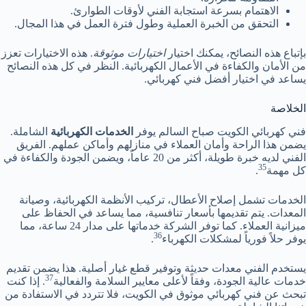
الاهتمام بسرعة استجابة الفني لأوقات الطوارئ.
التحقق من الخبرة العملية وطول فترة العمل في هذا المجال.
بإتباع هذه النصائح، يمكنك اختيار
اختيارات موثوقة
. هذه الاختيارات تعزز
من الأمان والكفاءة في الأعمال الكهربائية. النظر في كل هذه النصائح
يساعد في اختيار أفضل فني كهربائي.
الخلاصة
فني كهربائي الكويت صباح السالم يوفر
الخدمات الكهربائية
الشاملة.
يضمن هذا الراحة وأمان العملاء في منازلهم وأماكن عملهم. الفريق
الفني لديه خبرة طويلة، أكثر من 20 عاماً، ويضمن الجودة والكفاءة في
35
كل مهمة
.
الخدمات تشمل إصلاح الأعطال، تركيب الأنظمة الكهربائية، وصيانة
المعدات. يتم تقديمها بأسعار تنافسية، مما يساعد في الحفاظ على
ميزانية العملاء. كما توفر الشركة خدماتها على مدار 24 ساعة، مما
36
يوفر حلاً فورياً لمشكلات الكهرباء
.
يستخدم الفني معدات حديثة وتوفير قطع غيار أصلية. هذا يضمن تقديم
37
خدمات عالية الجودة، وفقاً لأعلى معايير السلامة والفعالية
. إذا كنت
تبحث عن فني كهربائي موثوق في الكويت، فلا تتردد في الاستفادة من